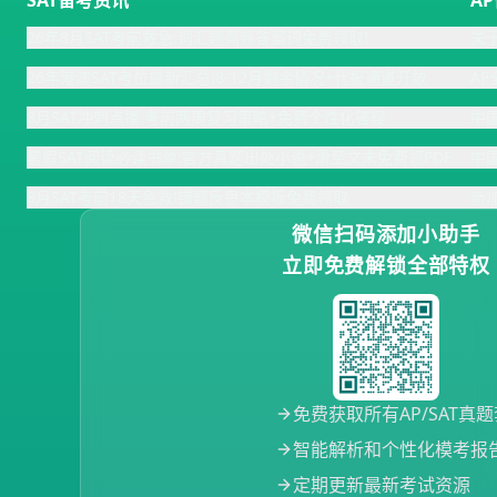
SAT备考资讯
A
26年8月SAT考前救急:词汇题高频答案词免费领取!
关
26年港澳SAT考位最新汇总:8-12月剩余情况+代报通道开放
A
8月SAT冲刺点播:考前两周复习策略+免费个性化答疑
中
暑假SAT阅读必读书单:官方真题出处小说+滑至文末免费领PDF
中
8月SAT考前18天急救!错题反思本模板免费领取
新
微信扫码添加小助手
立即免费解锁全部特权
免费获取所有AP/SAT真
智能解析和个性化模考报
定期更新最新考试资源