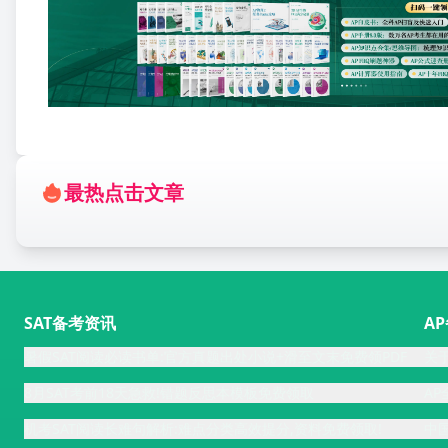
最热点击文章
SAT备考资讯
A
暑假SAT阅读必读书单:官方真题出处小说+滑至文末免费领PDF
关
8月SAT考前18天急救!错题反思本模板免费领取
A
机考SAT阅读长难句解析:难点分类高效提分,资料免费领取!
中