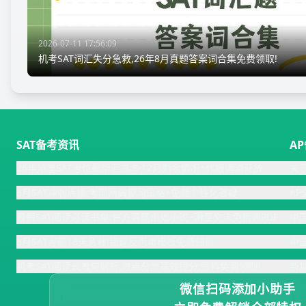
2026-07-11 17:56:09
机考SAT词汇失分急救,26年8月真题答案词合集免费领取!
SAT备考资讯
A
26年港澳SAT考位最新汇总:8-12月剩余情况+代报通道开放
关
8月SAT冲刺点播:考前两周复习策略+免费个性化答疑
A
暑假SAT阅读必读书单:官方真题出处小说+滑至文末免费领PDF
中
8月SAT考前18天急救!错题反思本模板免费领取
中
机考SAT阅读长难句解析:难点分类高效提分,资料免费领取!
新
微信扫码添加小助手