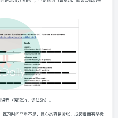
效（纯语法部分满格），但逻辑词与篇章题、阅读整体仍需
时课程（阅读5h，语法5h）。
繁重，练习时间严重不足，且心态容易紧张，成绩反而有略微