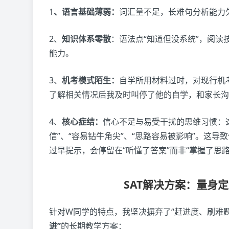
1
、语言基础薄弱：
词汇量不足，长难句分析能力
2、
知识体系零散
：语法点“知道但没系统”，阅读
能力。
3、
机考模式陌生：
自学所用材料过时，对现行机
了解相关情况后我及时叫停了他的自学，和家长沟
4、
核心症结：
信心不足与易受干扰的思维习惯：
信”、“容易钻牛角尖”、“思路容易被影响”。这
过早提示，会停留在“听懂了答案”而非“掌握了思
SAT解决方案：量身
针对W同学的特点，我坚决摒弃了“赶进度、刷难
进
”
的长期教学方案：