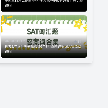
美国本科怎么提前毕业?全攻略+AP换分政策汇总免费
领取!
2026-07-11 17:56:09
341
机考SAT词汇失分急救,26年8月真题答案词合集免费
领取!