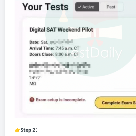
👉Step 2：