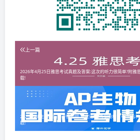
上一篇
2026年4月25日雅思考试真题及答案:这次的听力很简单?附
载!
2026年AP生物国际卷考情回顾:难度适中,考纲重构首考!附各
取!