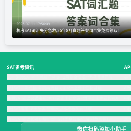
2026-07-11 17:56:09
机考SAT词汇失分急救,26年8月真题答案词合集免费领取!
SAT备考资讯
A
26年港澳SAT考位最新汇总:8-12月剩余情况+代报通道开放
关
8月SAT冲刺点播:考前两周复习策略+免费个性化答疑
A
暑假SAT阅读必读书单:官方真题出处小说+滑至文末免费领PDF
中
8月SAT考前18天急救!错题反思本模板免费领取
中
机考SAT阅读长难句解析:难点分类高效提分,资料免费领取!
新
微信扫码添加小助手